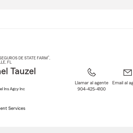
Pasar
al
contenido
principal
®
SEGUROS DE STATE FARM
,
LLE
, FL
el Tauzel
Llamar al agente
Email al a
904-425-4100
l Ins Agcy Inc
ent Services