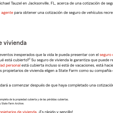
hael Tauzel en Jacksonville, FL, acerca de una cotización de segu
n agente
para obtener una cotización de seguro de vehículos recre
e vivienda
eventos inesperados que la vida le pueda presentar con el
seguro 
1
ué está cubierto?
Su seguro de vivienda le garantiza que puede re
dad personal
está cubierta incluso si está de vacaciones, está haci
propietarios de vivienda eligen a State Farm como su compañía 
yudará a comenzar después de que haya completado una cotización
completa de la propiedad cubierta y de las pérdidas cubiertas.
y State Farm Archive.
opietarios de vivienda
. ¡Es rápido y sencillo!