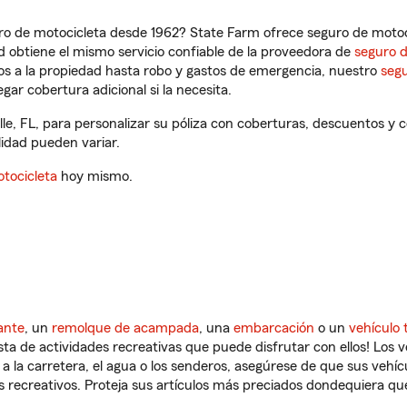
ro de motocicleta desde 1962? State Farm ofrece seguro de motoci
 obtiene el mismo servicio confiable de la proveedora de
seguro 
os a la propiedad hasta robo y gastos de emergencia, nuestro
segu
gar cobertura adicional si la necesita.
lle, FL, para personalizar su póliza con coberturas, descuentos 
ilidad pueden variar.
tocicleta
hoy mismo.
ante
, un
remolque de acampada
, una
embarcación
o un
vehículo 
ista de actividades recreativas que puede disfrutar con ellos! Los 
a la carretera, el agua o los senderos, asegúrese de que sus vehí
 recreativos. Proteja sus artículos más preciados dondequiera qu