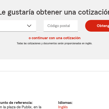
Le gustaría obtener una cotizació
cione
Código postal
Ingresa
Ingresa
Obteng
_____
un
un
re
código
código
cto
o continuar con una cotización
postal
postal
de
de
Todas las cotizaciones y documentos serán proporcionados en inglés.
egable
5
5
dígitos
dígitos
unto de referencia:
Idiomas:
n la plaza de Publix, en la
Inglés