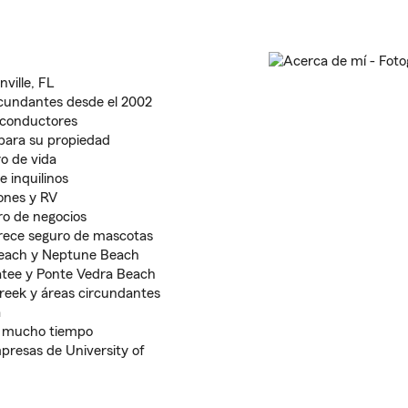
ville, FL
cundantes desde el 2002
 conductores
para su propiedad
o de vida
e inquilinos
ones y RV
o de negocios
frece seguro de mascotas
 Beach y Neptune Beach
atee y Ponte Vedra Beach
reek y áreas circundantes
a
e mucho tiempo
presas de University of