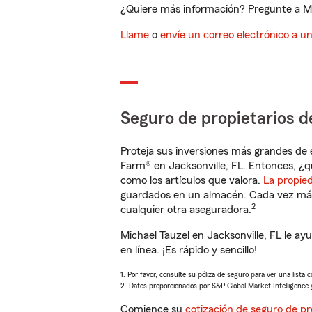
¿Quiere más información? Pregunte a Mic
Llame
o
envíe un correo electrónico a u
Seguro de propietarios d
Proteja sus inversiones más grandes de 
Farm® en Jacksonville, FL. Entonces, ¿q
como los artículos que valora.
La propie
guardados en un almacén. Cada vez más 
2
cualquier otra aseguradora.
Michael Tauzel en Jacksonville, FL le a
en línea. ¡Es rápido y sencillo!
1. Por favor, consulte su póliza de seguro para ver una lista 
2. Datos proporcionados por S&P Global Market Intelligence 
Comience su
cotización de seguro de pr