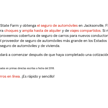
n State Farm y obtenga
el seguro de automóviles
en Jacksonville, F
tra
choques
y
amplia hasta de alquiler
y de
viajes compartidos
. Si
s proveemos cobertura de seguro de carros para nuevos conductores
l proveedor de seguro de automóviles más grande en los Estados
seguro de automóviles y de vivienda.
yudará a comenzar después de que haya completado una cotización 
sados en primas directas escritas a fecha del 2018.
rros en línea
. ¡Es rápido y sencillo!