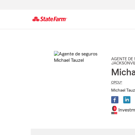
Comienzo
del
contenido
principal
AGENTE DE 
JACKSONVI
Micha
CPCU®
Michael Tauze
Investm