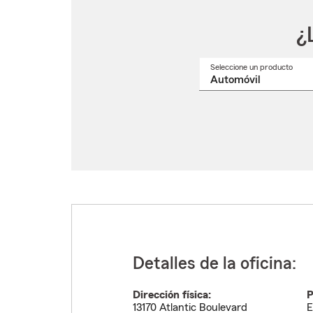
¿
Seleccione un producto
Selec
un
nomb
de
produ
del
menú
despl
Detalles de la oficina:
Dirección física:
P
13170 Atlantic Boulevard
E